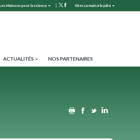
Les Maisons pour la science
Sites La main à la pâte
MPLS
Top
header
ACTUALITÉS
NOS PARTENAIRES
Print
Facebook
Twitter
Linkedin