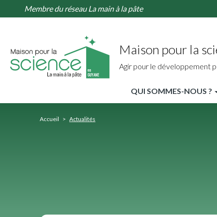
Actualités
Aller
Membre du réseau La main à la pâte
au
contenu
principal
Maison pour la sc
Agir pour le développement p
QUI SOMMES-NOUS ?
MPLS
Guyane
Accueil
Actualités
Nav
Principale