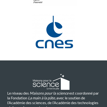
Le réseau des
Maisons pour la science
est coordonné par
la Fondation
La main à la pâte
, avec le soutien de
l’Académie des sciences, de l’Académie des technologies