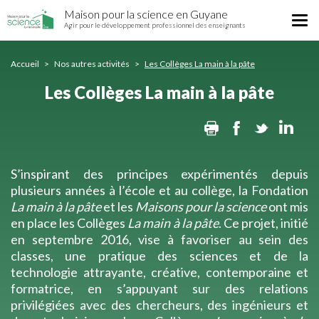
Les
Aller
Maison pour la science en Guyane
Collèges
Tog
au
Agir pour le développement professionnel des enseignants
La
nav
contenu
main
principal
à
Accueil
Nos autres activités
Les Collèges La main à la pâte
la
Les Collèges La main à la pâte
pâte
Print
Facebook
Twitter
Lin
S’inspirant des principes expérimentés depuis
plusieurs années à l’école et au collège, la Fondation
La main à la pâte
et les
Maisons pour la science
ont mis
en place les Collèges
La main à la pâte
. Ce projet, initié
en septembre 2016, vise à favoriser au sein des
classes, une pratique des sciences et de la
technologie attrayante, créative, contemporaine et
formatrice, en s’appuyant sur des relations
privilégiées avec des chercheurs, des ingénieurs et