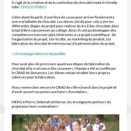
Il s'agit de la création et de la confection de chocolat made in Omeba
tobo :
CHOCO-TOBO
!
L’idée étant de partir d’une fève de cacao pour arriver finalement à
une vrai tablette de chocolat. Les élèves ont dû pour cela créer les
différentes étapes du projet pour réaliser de A à Z des chocolats dans
le but d’être consommés au collège. Ainsi, ils ont pu développer des
compétences transversales inhérentes à ce projet scientifique : de
l’organisation du projet, à la récolte, au markéting du produit, à la
fabrication du chocolat et même jusqu’à la pérennisation du projet.
> Un montage vidéo est disponible.
Pour avoir plus de précisions quant aux étapes de fabrication du
chocolat et la croissance des cacaoyers, l'équipe a été accueillie par
le CIRAD de Sinnamary. Les élèves ont pu récolter leurs propres
cabosses pour la fabrication.
Nous remercions encore le CIRAD de s'être investi dans le projet et
d'avoir ouvert ses portes aux futurs chocolatiers.
MERCI à Pierre, Déborah et Marion, les enseignants porteurs du
projet pour leurs motivations !