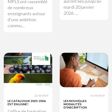
auront lieu jusqu'au
MPLS ont rassemblé
mardi 20 janvier
de nombreux
2026. ...
enseignants autour
d'une ambition
commu...
22/10/2025
01/10/2024
LE CATALOGUE 2025-2026
LES NOUVELLES
EST EN LIGNE !
MODALITÉS
D'INSCRIPTION
L'offre de formation