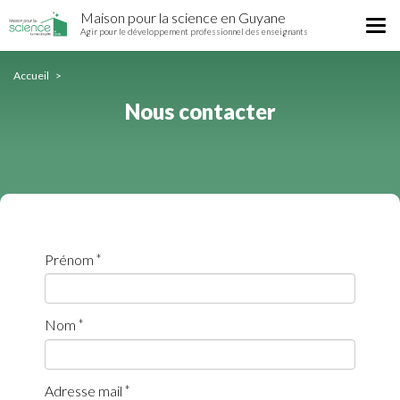
Nous
Aller
Maison pour la science en Guyane
contacter
Tog
au
Agir pour le développement professionnel des enseignants
nav
contenu
principal
Accueil
Nous contacter
Prénom
Nom
Adresse mail