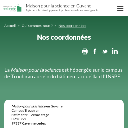
Nos
Aller
Maison pour la science en Guyane
coordonnées
Tog
au
Agir pour le développement professionnel des enseignants
nav
contenu
principal
Accueil
Qui sommes-nous ?
Nos coordonnées
Nos coordonnées
Print
Facebook
Twitter
Lin
La
Maison pour la science
est hébergée sur le campus
de Troubiran au sein du bâtiment accueillant l’INSPE.
Maison pour la science
en Guyane
Campus Troubiran
Bâtiment B - 2ème étage
BP 20792
97337 Cayenne cedex