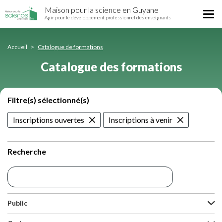
Catalogue
Aller
Maison pour la science en Guyane
des
Tog
au
Agir pour le développement professionnel des enseignants
formations
nav
contenu
principal
Accueil
Catalogue de formations
Catalogue des formations
Filtre(s) sélectionné(s)
Inscriptions ouvertes
Inscriptions à venir
Recherche
Public